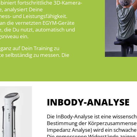
biniert fortschrittliche 3D-Kamera-
, analysiert Deine
ess- und Leistungsfähigkeit.
n an die vernetzten EGYM-Geräte
te, die Du nutzt, automatisch und
sniveau ein.
d ganz auf Dein Training zu
te selbständig zu messen. Die
INBODY-ANALYSE
Die InBody-Analyse ist eine wissensc
Bestimmung der Körperzusammensetzu
Impedanz Analyse) wird ein schwache
Die gemessenen Widerstände zeigen e