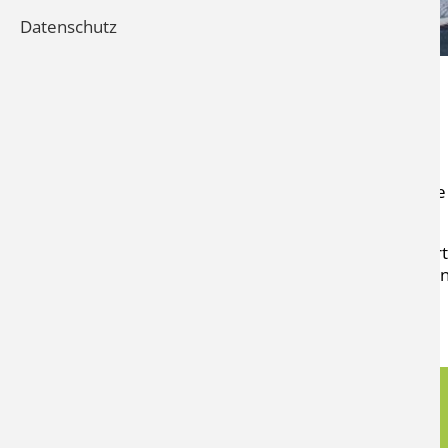
Datenschutz
Im Lafit steht dir ei
Dich erwart
Un
EGYM